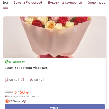
Всі
Букети Flowerpot
Букети та композиції
Зелені росл
В наявності
Букет 51 Троянда Мікс F825
50
см
L
50
см
3 150
₴
4 450
₴
При відправці до 11.08.26
+157 бонусів
Купити