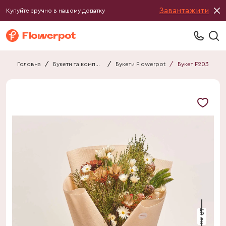
Завантажити
Купуйте зручно в нашому додатку
Головна
/
Букети та композиції
/
Букети Flowerpot
/
Букет F203
40 см