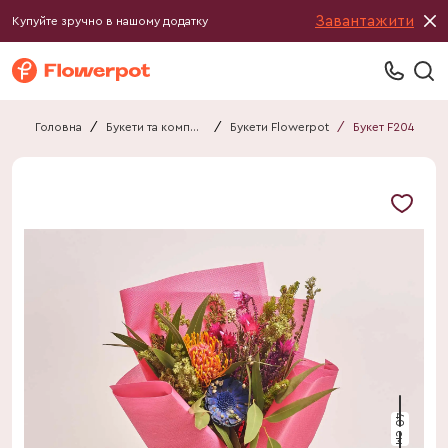
Завантажити
Купуйте зручно в нашому додатку
Головна
/
Букети та композиції
/
Букети Flowerpot
/
Букет F204
40 см