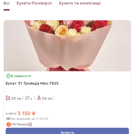
Всі
Букети Flowerpot
Букети та композиції
В наявності
Букет 51 Троянда Мікс F825
50
см
L
50
см
3 150
₴
4 450
₴
При відправці до 11.08.26
+157 бонусів
Купити