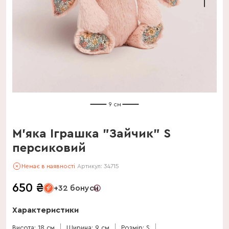
9 см
М'яка Іграшка "Зайчик" S
персиковий
Немає в наявності
Артикул:
34715
650
₴
+32 бонуси
Характеристики
Висота: 18 см
Ширина: 9 см
Розмір: S