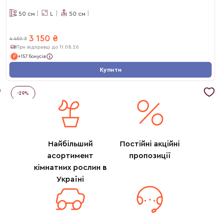
50
см
L
50
см
3 150
₴
4 450
₴
При відправці до 11.08.26
+157 бонусів
Купити
-
29
%
Найбільший
Постійні акційні
асортимент
пропозиції
кімнатних рослин в
Україні