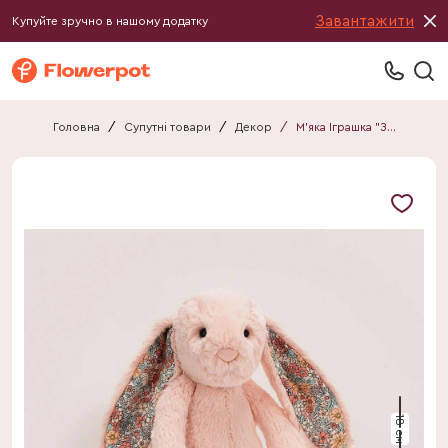
Завантажити
Купуйте зручно в нашому додатку
Головна
/
Супутні товари
/
Декор
/
М'яка Іграшка "Зайчик" S персиковий
18 см