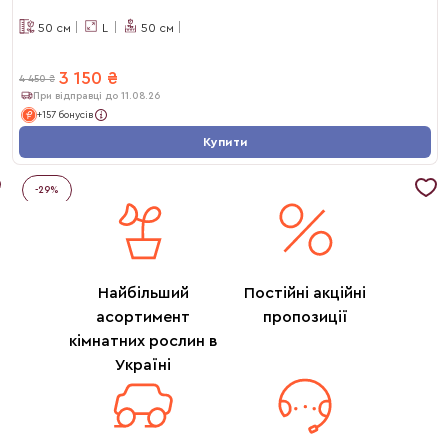
50
см
L
50
см
3 150
₴
4 450
₴
При відправці до 11.08.26
+157 бонусів
Купити
-
29
%
Найбільший
Постійні акційні
асортимент
пропозиції
кімнатних рослин в
Україні