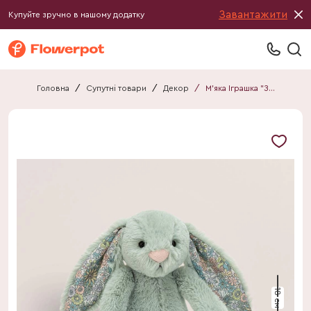
Завантажити
Купуйте зручно в нашому додатку
Головна
/
Супутні товари
/
Декор
/
М'яка Іграшка "Зайчик" S зелений
18 см