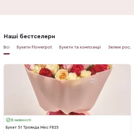
Наші бестселери
Всі
Букети Flowerpot
Букети та композиції
Зелені росл
В наявності
Букет 51 Троянда Мікс F825