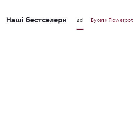
Наші бестселери
Всі
Букети Flowerpot