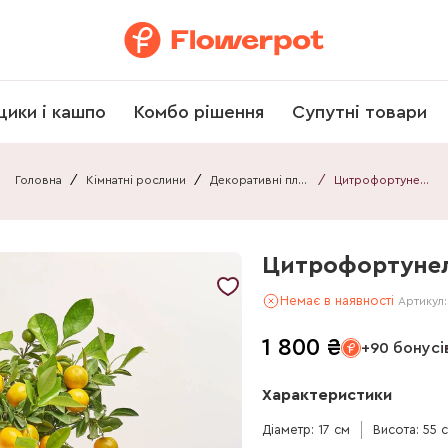
щики і кашпо
Комбо рішення
Супутні товари
Головна
/
Кімнатні рослини
/
Декоративні плоди
/
Цитрофортунелла мікрокарпа
Цитрофортунел
Немає в наявності
Артикул
1 800
₴
+90 бонусі
Характеристики
Діаметр: 17 см
Висота: 55 