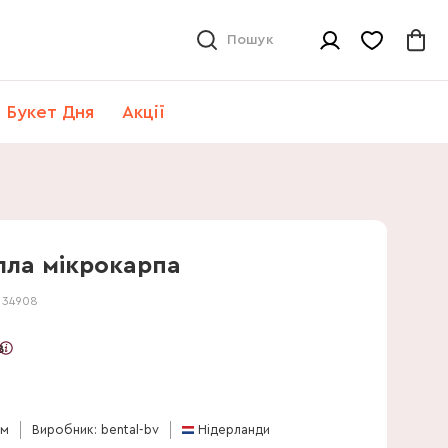
Пошук
Букет Дня
Акції
ла мікрокарпа
:
34908
в
см
Виробник: bental-bv
Нідерланди