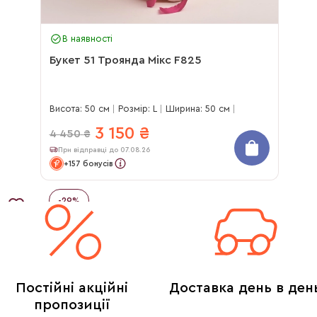
В наявності
Букет 51 Троянда Мікс F825
Висота: 50 см
Розмір: L
Ширина: 50 см
3 150
₴
4 450
₴
При відправці до 07.08.26
+157 бонусів
-
29
%
Постійні акційні
Доставка день в ден
пропозиції