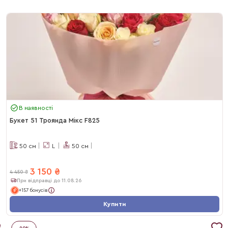
В наявності
Букет 51 Троянда Мікс F825
50
см
L
50
см
3 150
₴
4 450
₴
При відправці до 11.08.26
+157 бонусів
Купити