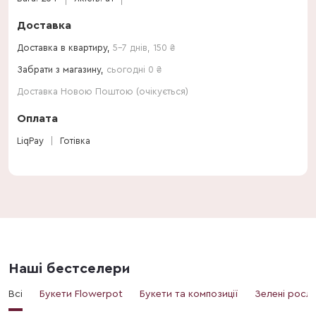
Доставка
Доставка в квартиру,
5-7 днів
,
150
₴
Забрати з магазину,
сьогодні 0 ₴
Доставка Новою Поштою (очікується)
Оплата
LiqPay
Готівка
Наші бестселери
Всі
Букети Flowerpot
Букети та композиції
Зелені росл