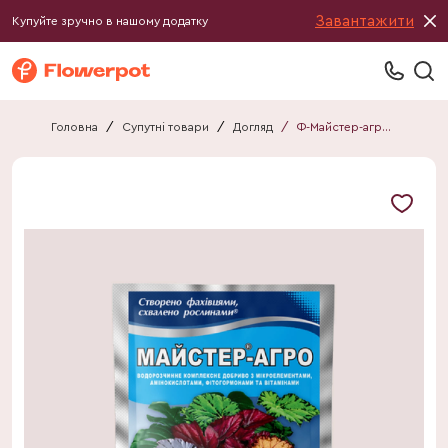
Завантажити
Купуйте зручно в нашому додатку
Головна
/
Супутні товари
/
Догляд
/
Ф-Майстер-агро для дек-листяних рослин 25г