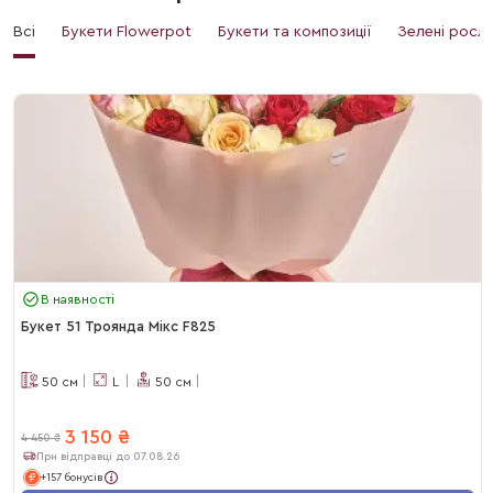
Всі
Букети Flowerpot
Букети та композиції
Зелені росл
В наявності
Букет 51 Троянда Мікс F825
50
см
L
50
см
3 150
₴
4 450
₴
При відправці до 07.08.26
+157 бонусів