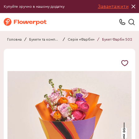
Завантажити
Купуйте зручно в нашому додатку
Головна
/
Букети та композиції
/
Серія «Фарби»
/
Букет Фарби 502
50 см