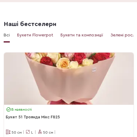
Наші бестселери
Всі
Букети Flowerpot
Букети та композиції
Зелені росл
В наявності
Букет 51 Троянда Мікс F825
50
см
L
50
см