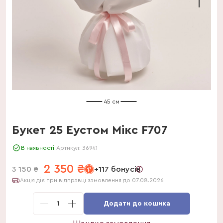
45 см
Букет 25 Еустом Мікс F707
В наявності
Артикул:
36941
2 350
₴
3 150
₴
+117 бонусів
Акція діє при відправці замовлення до 07.08.2026
1
Додати до кошика