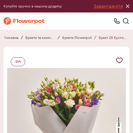
Завантажити
Купуйте зручно в нашому додатку
Головна
/
Букети та композиції
/
Букети Flowerpot
/
Букет 25 Еустом Мікс F707
-
25
%
70 см