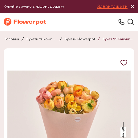
Завантажити
Купуйте зручно в нашому додатку
Головна
/
Букети та композиції
/
Букети Flowerpot
/
Букет 25 Ранункулюсів Мікс F708
40 см