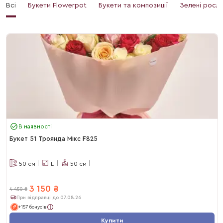
Всі
Букети Flowerpot
Букети та композиції
Зелені росл
В наявності
Букет 51 Троянда Мікс F825
50
см
L
50
см
3 150
₴
4 450
₴
При відправці до 07.08.26
+157 бонусів
Купити