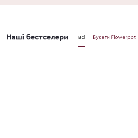
Наші бестселери
Всі
Букети Flowerpot