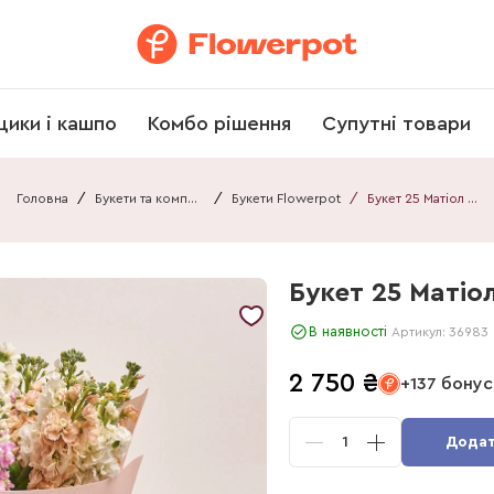
щики і кашпо
Комбо рішення
Супутні товари
Головна
/
Букети та композиції
/
Букети Flowerpot
/
Букет 25 Матіол Мікс F641
Букет 25 Матіол
В наявності
Артикул:
36983
2 750
₴
+137 бонус
1
Додат