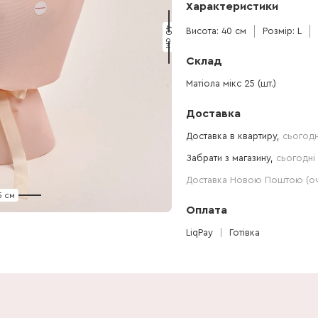
Характеристики
40 см
Висота: 40 см
Розмір: L
Склад
Матіола мікс 25 (шт.)
Доставка
Доставка в квартиру,
сьогодн
Забрати з магазину,
сьогодні 
Доставка Новою Поштою (очі
5 см
Оплата
LiqPay
Готівка