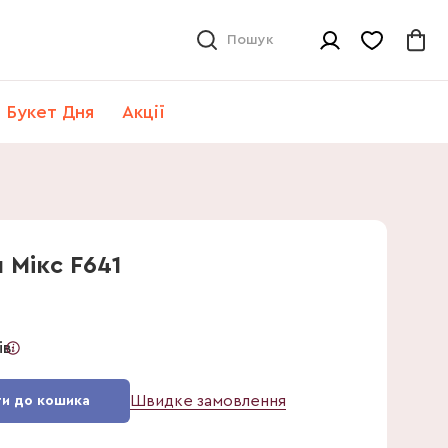
Пошук
Букет Дня
Акції
 Мікс F641
ів
Швидке замовлення
и до кошика