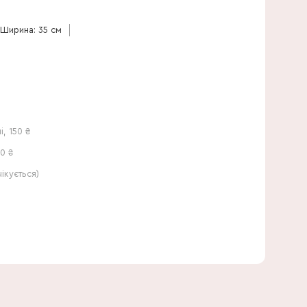
40 см
Ширина: 35 см
і
,
150
₴
0 ₴
кується)
35 см