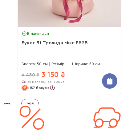
В наявності
Букет 51 Троянда Мікс F825
Висота: 50 см
Розмір: L
Ширина: 50 см
3 150
₴
4 450
₴
При відправці до 11.08.26
+157 бонусів
-
29
%