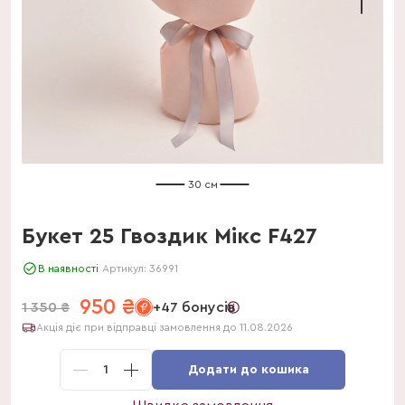
30 см
Букет 25 Гвоздик Мікс F427
В наявності
Артикул:
36991
950
₴
1 350
₴
+47 бонусів
Акція діє при відправці замовлення до 11.08.2026
1
Додати до кошика