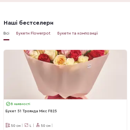
Наші бестселери
Всі
Букети Flowerpot
Букети та композиції
В наявності
Букет 51 Троянда Мікс F825
50
см
L
50
см