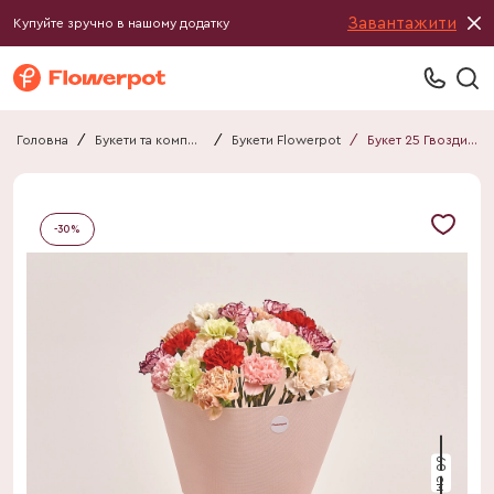
Завантажити
Купуйте зручно в нашому додатку
Головна
/
Букети та композиції
/
Букети Flowerpot
/
Букет 25 Гвоздик Мікс F427
-
30
%
60 см