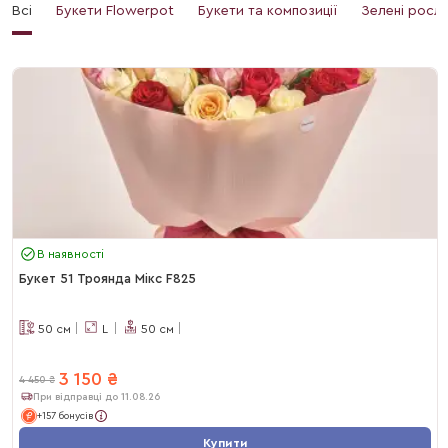
Всі
Букети Flowerpot
Букети та композиції
Зелені росл
В наявності
Букет 51 Троянда Мікс F825
50
см
L
50
см
3 150
₴
4 450
₴
При відправці до 11.08.26
+157 бонусів
Купити