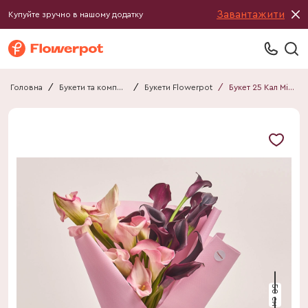
Завантажити
Купуйте зручно в нашому додатку
Головна
/
Букети та композиції
/
Букети Flowerpot
/
Букет 25 Кал Мікс F710
50 см