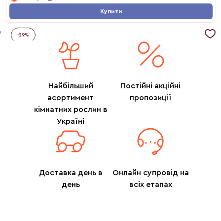
Купити
-
29
%
Найбільший
Постійні акційні
асортимент
пропозиції
кімнатних рослин в
Україні
Доставка день в
Онлайн супровід на
день
всіх етапах