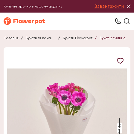
Завантажити
Купуйте зручно в нашому додатку
Головна
/
Букети та композиції
/
Букети Flowerpot
/
Букет 9 Малинових Анемонів F314
40 см