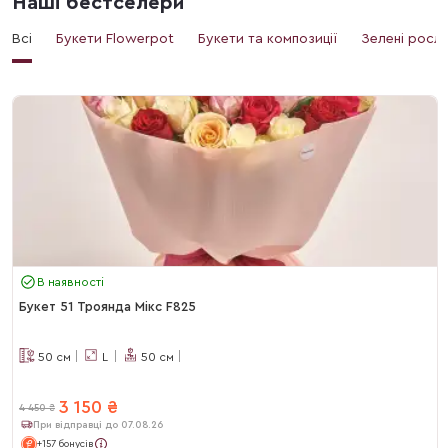
Наші бестселери
Всі
Букети Flowerpot
Букети та композиції
Зелені росл
В наявності
Букет 51 Троянда Мікс F825
50
см
L
50
см
3 150
₴
4 450
₴
При відправці до 07.08.26
+157 бонусів