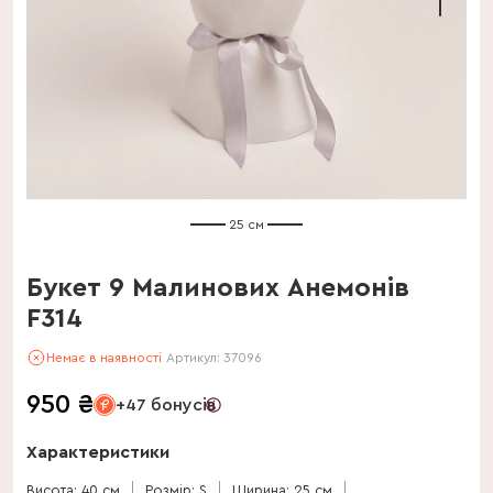
25 см
Букет 9 Малинових Анемонів
F314
Немає в наявності
Артикул:
37096
950
₴
+47 бонусів
Характеристики
Висота: 40 см
Розмір: S
Ширина: 25 см