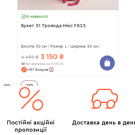
В наявності
Букет 51 Троянда Мікс F825
Висота: 50 см
Розмір: L
Ширина: 50 см
3 150
₴
4 450
₴
При відправці до 11.08.26
+157 бонусів
-
29
%
Постійні акційні
Доставка день в ден
пропозиції