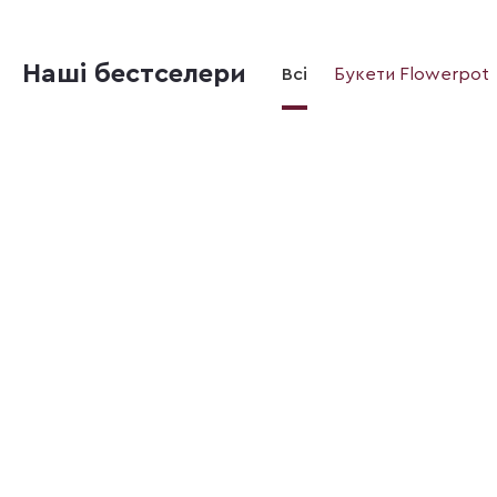
Наші бестселери
Всі
Букети Flowerpot