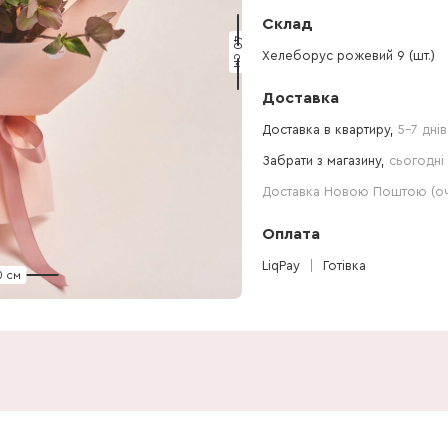
Склад
40 см
Хелеборус рожевий 9 (шт.)
Доставка
Доставка в квартиру,
5-7 днів
Забрати з магазину,
сьогодні 
Доставка Новою Поштою (очі
Оплата
LiqPay
Готівка
0 см