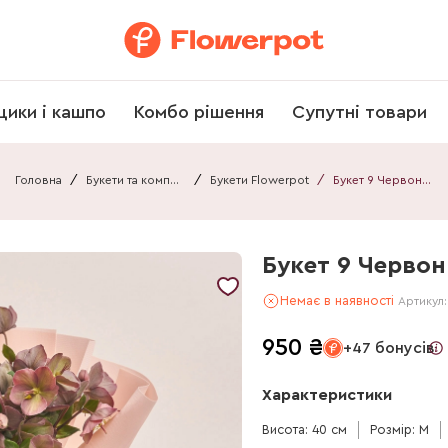
щики і кашпо
Комбо рішення
Супутні товари
Головна
/
Букети та композиції
/
Букети Flowerpot
/
Букет 9 Червоних Хелеборусів F421
Букет 9 Червон
Немає в наявності
Артикул
950
₴
+47 бонусів
Характеристики
Висота: 40 см
Розмір: M