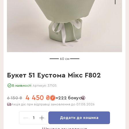
60 см
Букет 51 Еустома Мікс F802
В наявності
Артикул:
37105
4 450
₴
6 150
₴
+222 бонуси
Акція діє при відправці замовлення до 07.08.2026
1
Додати до кошика