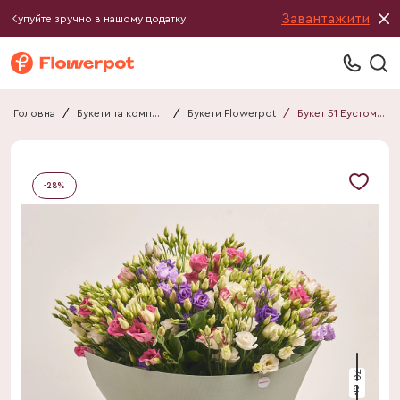
Завантажити
Купуйте зручно в нашому додатку
Головна
/
Букети та композиції
/
Букети Flowerpot
/
Букет 51 Еустома Мікс F802
-
28
%
70 см