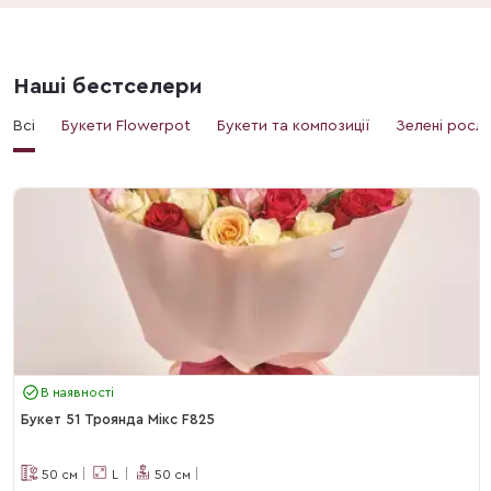
Наші бестселери
Всі
Букети Flowerpot
Букети та композиції
Зелені росл
В наявності
Букет 51 Троянда Мікс F825
50
см
L
50
см