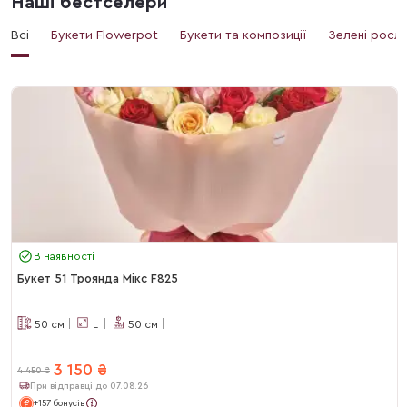
Наші бестселери
Всі
Букети Flowerpot
Букети та композиції
Зелені росл
В наявності
Букет 51 Троянда Мікс F825
50
см
L
50
см
3 150
₴
4 450
₴
При відправці до 07.08.26
+157 бонусів