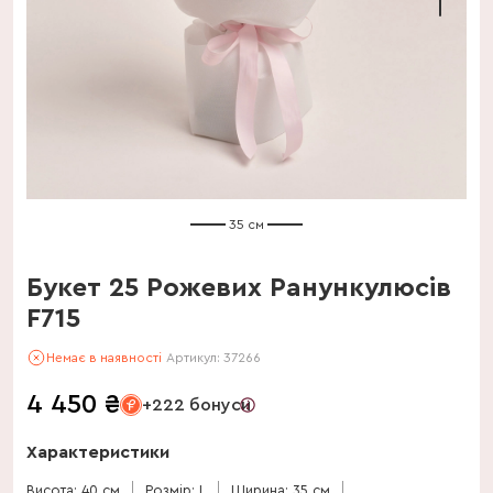
35 см
Букет 25 Рожевих Ранункулюсів
F715
Немає в наявності
Артикул:
37266
4 450
₴
+222 бонуси
Характеристики
Висота: 40 см
Розмір: L
Ширина: 35 см