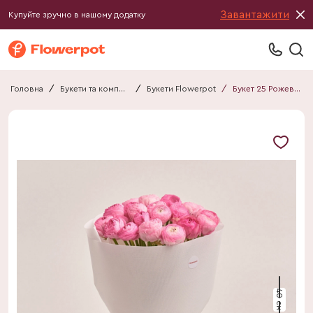
Завантажити
Купуйте зручно в нашому додатку
Головна
/
Букети та композиції
/
Букети Flowerpot
/
Букет 25 Рожевих Ранункулюсів F715
40 см