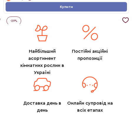
Купити
-
29
%
Найбільший
Постійні акційні
асортимент
пропозиції
кімнатних рослин в
Україні
Доставка день в
Онлайн супровід на
день
всіх етапах