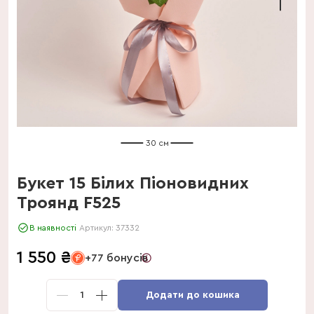
30 см
Букет 15 Білих Піоновидних
Троянд F525
В наявності
Артикул:
37332
1 550
₴
+77 бонусів
1
Додати до кошика