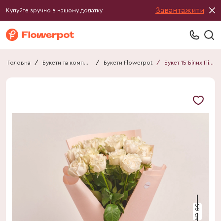
Завантажити
Купуйте зручно в нашому додатку
Головна
/
Букети та композиції
/
Букети Flowerpot
/
Букет 15 Білих Піоновидних Троянд F525
50 см