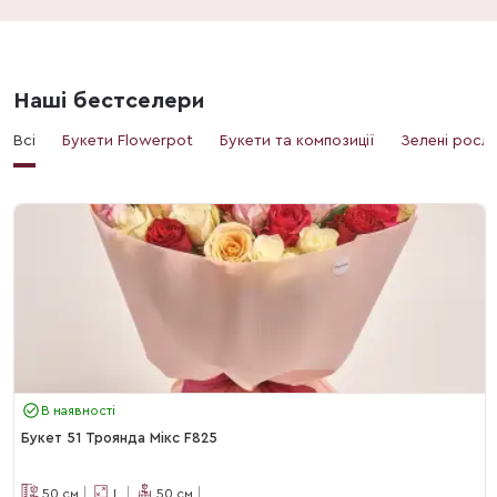
Наші бестселери
Всі
Букети Flowerpot
Букети та композиції
Зелені росл
В наявності
Букет 51 Троянда Мікс F825
50
см
L
50
см