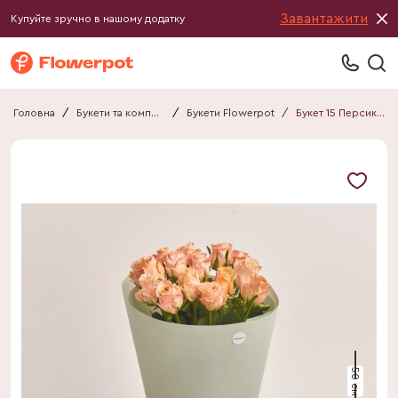
Завантажити
Купуйте зручно в нашому додатку
Головна
/
Букети та композиції
/
Букети Flowerpot
/
Букет 15 Персикових Троянд F531
50 см