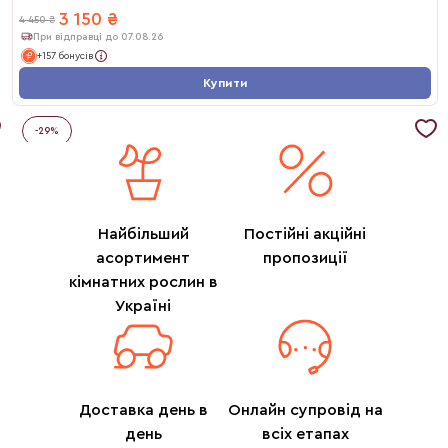
3 150
₴
4 450
₴
При відправці до 07.08.26
+157 бонусів
Купити
-
29
%
Найбільший
Постійні акційні
асортимент
пропозиції
кімнатних рослин в
Україні
Доставка день в
Онлайн супровід на
день
всіх етапах