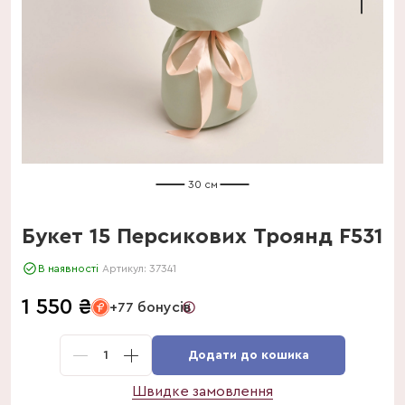
30 см
Букет 15 Персикових Троянд F531
В наявності
Артикул:
37341
1 550
₴
+77 бонусів
1
Додати до кошика
Швидке замовлення