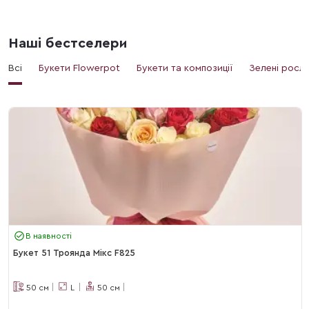
Наші бестселери
Всі
Букети Flowerpot
Букети та композиції
Зелені росл
В наявності
Букет 51 Троянда Мікс F825
50
см
L
50
см