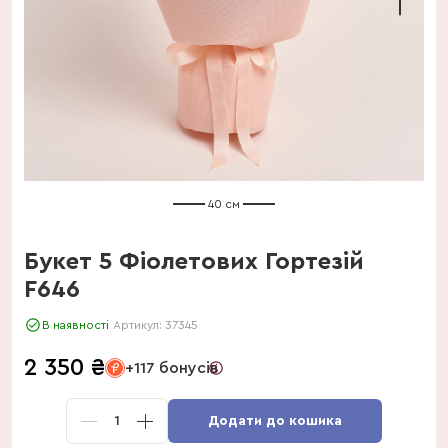
40 см
Букет 5 Фіолетових Гортезій
F646
В наявності
Артикул:
37345
2 350
₴
+117 бонусів
1
Додати до кошика