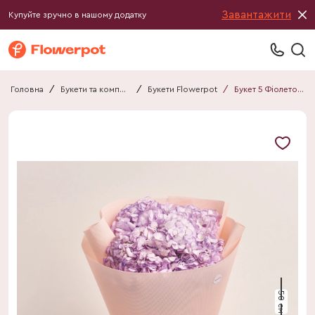
Завантажити
Купуйте зручно в нашому додатку
Головна
/
Букети та композиції
/
Букети Flowerpot
/
Букет 5 Фіолетових Гортезій F646
50 см