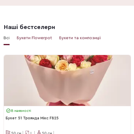
Наші бестселери
Всі
Букети Flowerpot
Букети та композиції
В наявності
Букет 51 Троянда Мікс F825
50
см
L
50
см