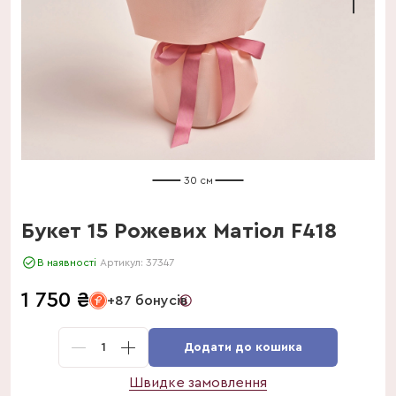
30 см
Букет 15 Рожевих Матіол F418
В наявності
Артикул:
37347
1 750
₴
+87 бонусів
1
Додати до кошика
Швидке замовлення