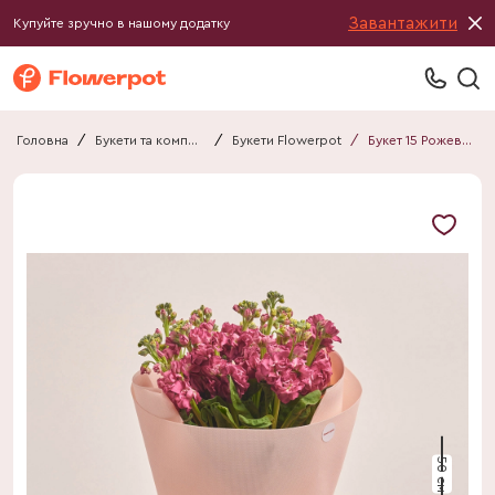
Завантажити
Купуйте зручно в нашому додатку
Головна
/
Букети та композиції
/
Букети Flowerpot
/
Букет 15 Рожевих Матіол F418
50 см