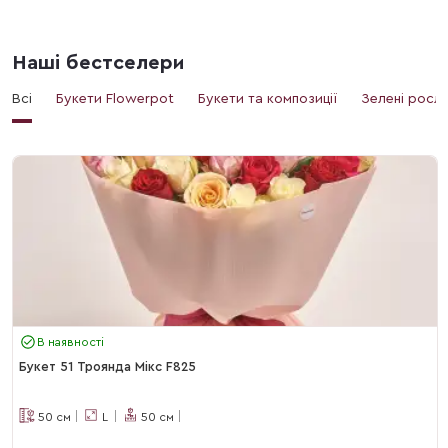
Наші бестселери
Всі
Букети Flowerpot
Букети та композиції
Зелені росл
В наявності
Букет 51 Троянда Мікс F825
50
см
L
50
см