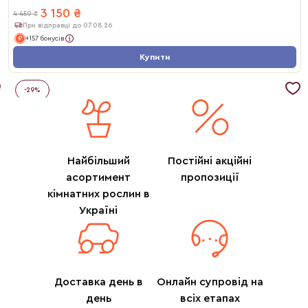
3 150
₴
4 450
₴
При відправці до 07.08.26
+157 бонусів
Купити
-
29
%
Найбільший
Постійні акційні
асортимент
пропозиції
кімнатних рослин в
Україні
Доставка день в
Онлайн супровід на
день
всіх етапах