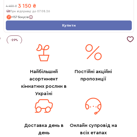
3 150
₴
4 450
₴
При відправці до 07.08.26
+157 бонусів
Купити
-
29
%
Найбільший
Постійні акційні
асортимент
пропозиції
кімнатних рослин в
Україні
Доставка день в
Онлайн супровід на
день
всіх етапах