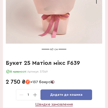
40 см
Букет 25 Матіол мікс F639
В наявності
Артикул:
37349
2 750
₴
+137 бонусів
1
Додати до кошика
Швидке замовлення