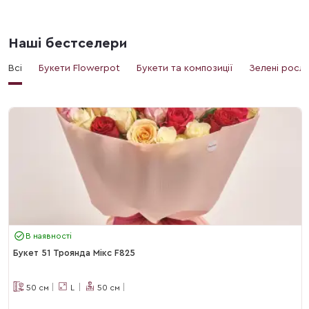
Наші бестселери
Всі
Букети Flowerpot
Букети та композиції
Зелені росл
В наявності
Букет 51 Троянда Мікс F825
50
см
L
50
см