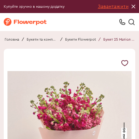
Завантажити
Купуйте зручно в нашому додатку
Головна
/
Букети та композиції
/
Букети Flowerpot
/
Букет 25 Матіол мікс F639
50 см