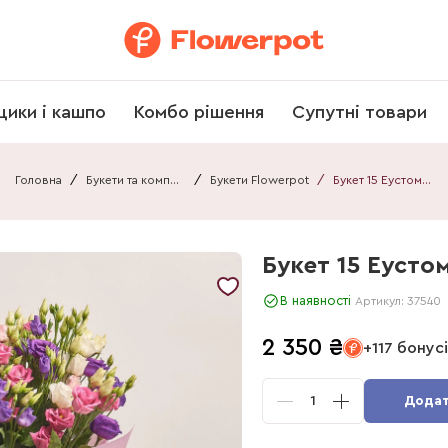
щики і кашпо
Комбо рішення
Супутні товари
Головна
/
Букети та композиції
/
Букети Flowerpot
/
Букет 15 Еустом Мікс F537
Букет 15 Еустом
В наявності
Артикул:
37540
2 350
₴
+117 бонус
1
Додат