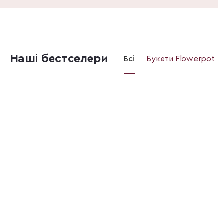
Наші бестселери
Всі
Букети Flowerpot