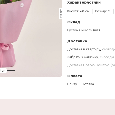
Характеристики
60 см
Висота: 60 см
Розмір: M
Склад
Еустома мікс 15 (шт.)
Доставка
Доставка в квартиру,
сьогодн
Забрати з магазину,
сьогодні 
Доставка Новою Поштою (очі
5 см
Оплата
LiqPay
Готівка