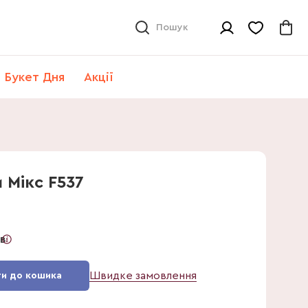
Пошук
Букет Дня
Акції
 Мікс F537
ів
Швидке замовлення
и до кошика