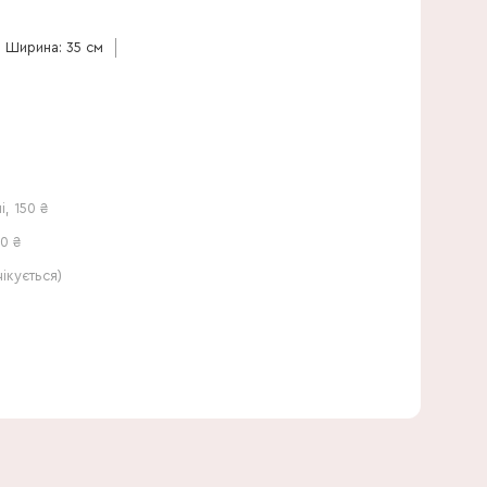
60 см
Ширина: 35 см
і
,
150
₴
0 ₴
кується)
35 см