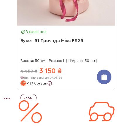
В наявності
Букет 51 Троянда Мікс F825
Висота: 50 см
Розмір: L
Ширина: 50 см
3 150
₴
4 450
₴
При відправці до 07.08.26
+157 бонусів
-
29
%