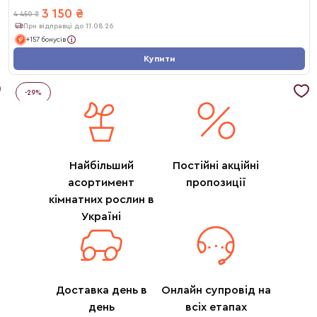
3 150
₴
4 450
₴
При відправці до 11.08.26
+157 бонусів
Купити
-
29
%
Найбільший
Постійні акційні
асортимент
пропозиції
кімнатних рослин в
Україні
Доставка день в
Онлайн супровід на
день
всіх етапах