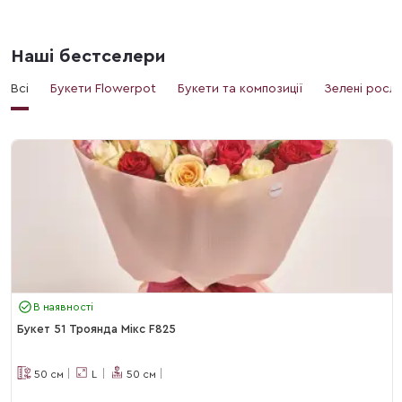
Наші бестселери
Всі
Букети Flowerpot
Букети та композиції
Зелені росл
В наявності
Букет 51 Троянда Мікс F825
50
см
L
50
см