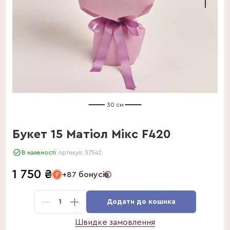
30 см
Букет 15 Матіол Мікс F420
В наявності
Артикул:
37542
1 750
₴
+87 бонусів
1
Додати до кошика
Швидке замовлення