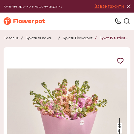
Завантажити
Купуйте зручно в нашому додатку
Головна
/
Букети та композиції
/
Букети Flowerpot
/
Букет 15 Матіол Мікс F420
50 см