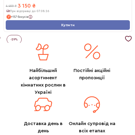
3 150
₴
4 450
₴
При відправці до 07.08.26
+157 бонусів
Купити
-
29
%
Найбільший
Постійні акційні
асортимент
пропозиції
кімнатних рослин в
Україні
Доставка день в
Онлайн супровід на
день
всіх етапах