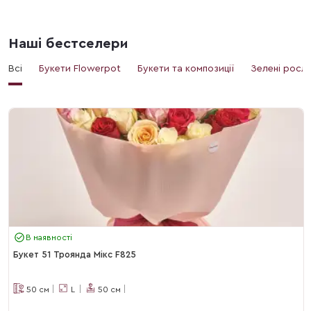
Наші бестселери
Всі
Букети Flowerpot
Букети та композиції
Зелені росл
В наявності
Букет 51 Троянда Мікс F825
50
см
L
50
см