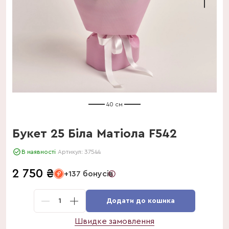
40 см
Букет 25 Біла Матіола F542
В наявності
Артикул:
37544
2 750
₴
+137 бонусів
1
Додати до кошика
Швидке замовлення