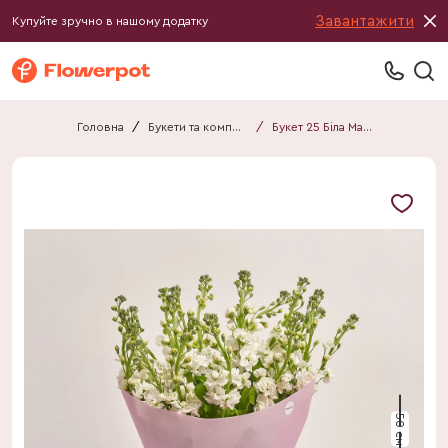
Завантажити
Купуйте зручно в нашому додатку
Головна
/
Букети та композиції
/
Букет 25 Біла Матіола F542
50 см