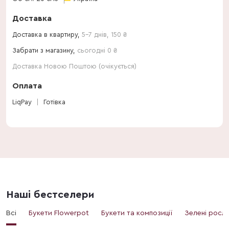
Доставка
Доставка в квартиру,
5-7 днів
,
150
₴
Забрати з магазину,
сьогодні 0 ₴
Доставка Новою Поштою (очікується)
Оплата
LiqPay
Готівка
Наші бестселери
Всі
Букети Flowerpot
Букети та композиції
Зелені росл