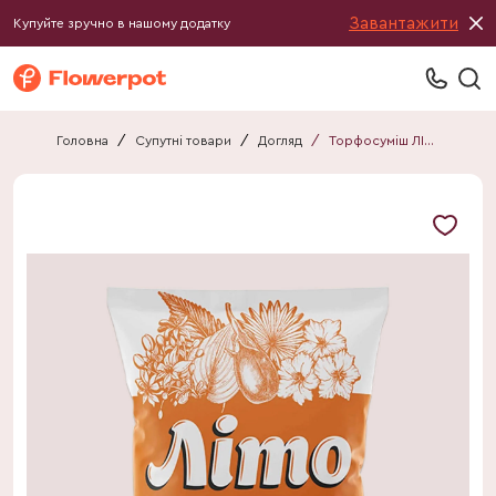
Завантажити
Купуйте зручно в нашому додатку
Головна
/
Супутні товари
/
Догляд
/
Торфосуміш ЛІТО універсальна 5л