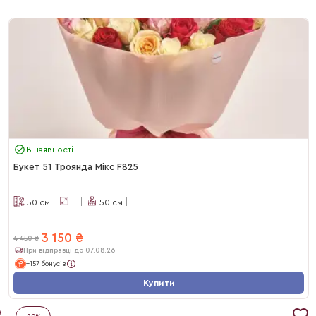
В наявності
Букет 51 Троянда Мікс F825
50
см
L
50
см
3 150
₴
4 450
₴
При відправці до 07.08.26
+157 бонусів
Купити