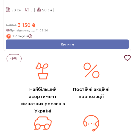
50
см
L
50
см
3 150
₴
4 450
₴
При відправці до 11.08.26
+157 бонусів
Купити
-
29
%
Найбільший
Постійні акційні
асортимент
пропозиції
кімнатних рослин в
Україні