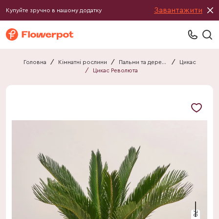
Завантажити
Купуйте зручно в нашому додатку
Головна
/
Кімнатні рослини
/
Пальми та дерева
/
Цикас
/
Цикас Революта
70 см