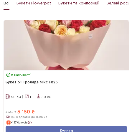
Всі
Букети Flowerpot
Букети та композиції
Зелені росл
В наявності
Букет 51 Троянда Мікс F825
50
см
L
50
см
3 150
₴
4 450
₴
При відправці до 11.08.26
+157 бонусів
Купити