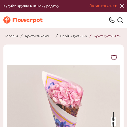
Завантажити
Купуйте зручно в нашому додатку
Головна
/
Букети та композиції
/
Серія «Хустини»
/
Букет Хустина 203
40 см