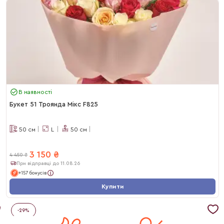
В наявності
Букет 51 Троянда Мікс F825
50
см
L
50
см
3 150
₴
4 450
₴
При відправці до 11.08.26
+157 бонусів
Купити
-
29
%