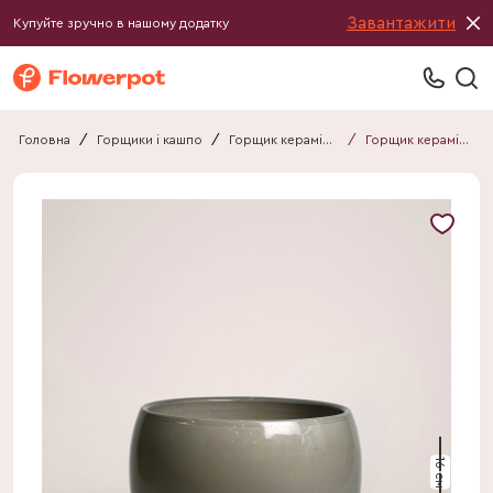
Завантажити
Купуйте зручно в нашому додатку
Головна
/
Горщики і кашпо
/
Горщик керамічний
/
Горщик керамічний 011716080101
16 см