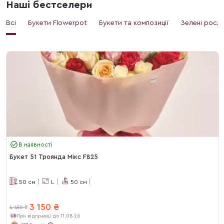
Наші бестселери
Всі
Букети Flowerpot
Букети та композиції
Зелені росл
В наявності
Букет 51 Троянда Мікс F825
50
см
L
50
см
3 150
₴
4 450
₴
При відправці до 11.08.26