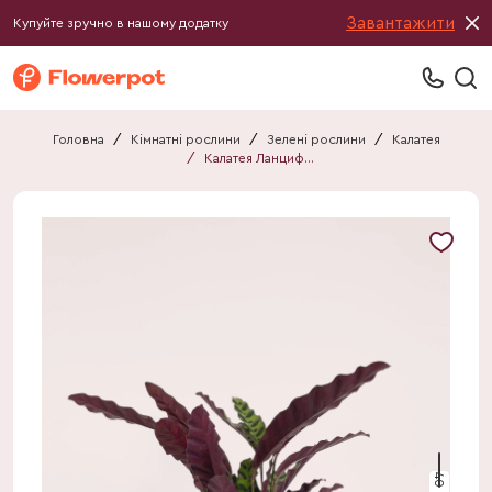
Завантажити
Купуйте зручно в нашому додатку
Головна
/
Кімнатні рослини
/
Зелені рослини
/
Калатея
/
Калатея Ланцифолія
40 см