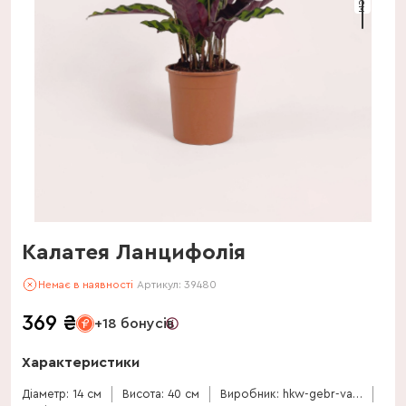
Калатея Ланцифолія
Немає в наявності
Артикул:
39480
369
₴
+18 бонусів
Характеристики
Діаметр: 14 см
Висота: 40 см
Виробник: hkw-gebr-valstar