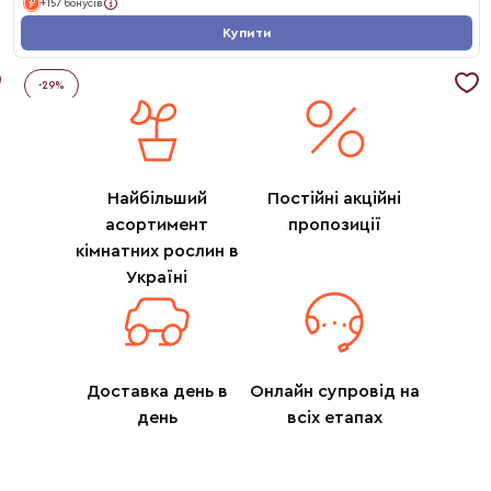
+157 бонусів
Купити
-
29
%
Найбільший
Постійні акційні
асортимент
пропозиції
кімнатних рослин в
Україні
Доставка день в
Онлайн супровід на
день
всіх етапах