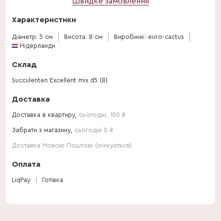
Швидке замовлення
Характеристики
Діаметр: 5 см
Висота: 8 см
Виробник: euro-cactus
Нідерланди
Склад
Succulenten Excellent mix d5 (8)
Доставка
Доставка в квартиру,
сьогодні
,
150
₴
Забрати з магазину,
сьогодні 0 ₴
Доставка Новою Поштою (очікується)
Оплата
LiqPay
Готівка