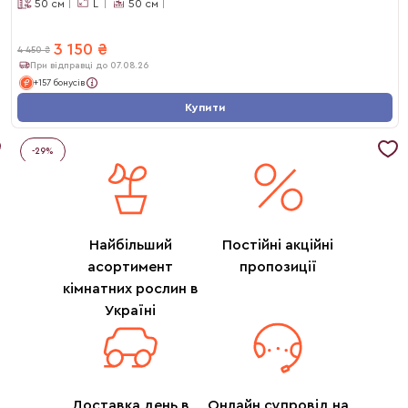
50
см
L
50
см
3 150
₴
4 450
₴
При відправці до 07.08.26
+157 бонусів
Купити
-
29
%
Найбільший
Постійні акційні
асортимент
пропозиції
кімнатних рослин в
Україні
Доставка день в
Онлайн супровід на