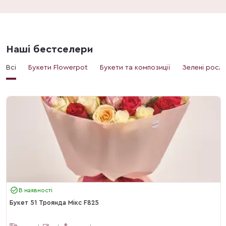
Наші бестселери
Всі
Букети Flowerpot
Букети та композиції
Зелені росл
В наявності
Букет 51 Троянда Мікс F825