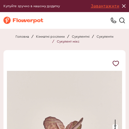
Завантажити
Купуйте зручно в нашому додатку
Головна
/
Кімнатні рослини
/
Сукулентні
/
Сукуленти
/
Сукулент мікс
8 см