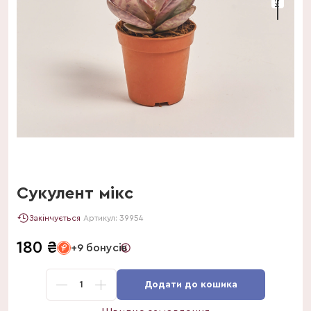
Сукулент мікс
Закінчується
Артикул:
39954
180
₴
+9 бонусів
1
Додати до кошика