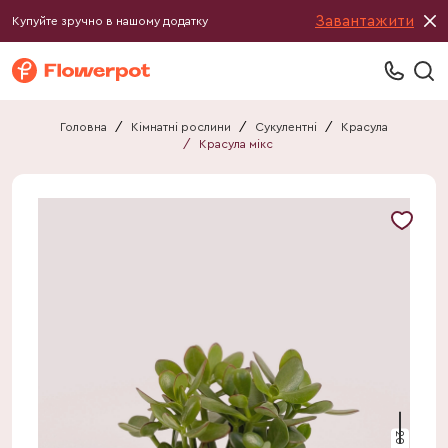
Завантажити
Купуйте зручно в нашому додатку
Головна
/
Кімнатні рослини
/
Сукулентні
/
Красула
/
Красула мікс
20 см