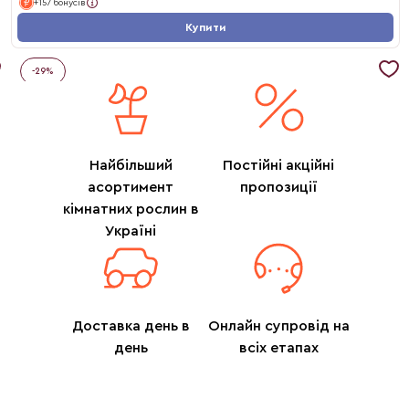
+157 бонусів
Купити
-
29
%
Найбільший
Постійні акційні
асортимент
пропозиції
кімнатних рослин в
Україні
Доставка день в
Онлайн супровід на
день
всіх етапах