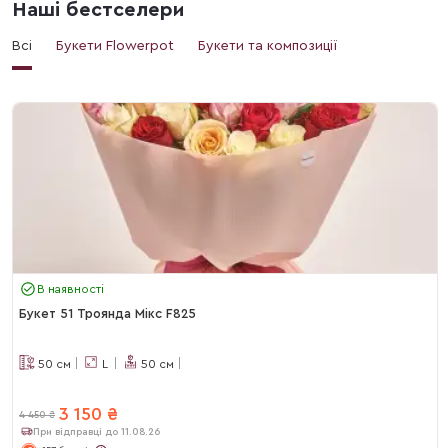
Наші бестселери
Всі
Букети Flowerpot
Букети та композиції
В наявності
Букет 51 Троянда Мікс F825
50
см
L
50
см
3 150
₴
4 450
₴
При відправці до 11.08.26