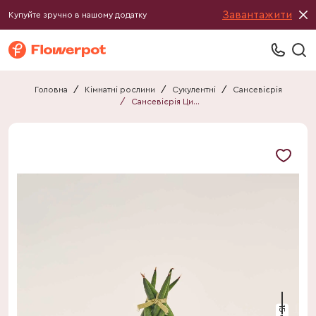
Завантажити
Купуйте зручно в нашому додатку
Головна
/
Кімнатні рослини
/
Сукулентні
/
Сансевієрія
/
Сансевієрія Циліндріка "Твіст"
15 см