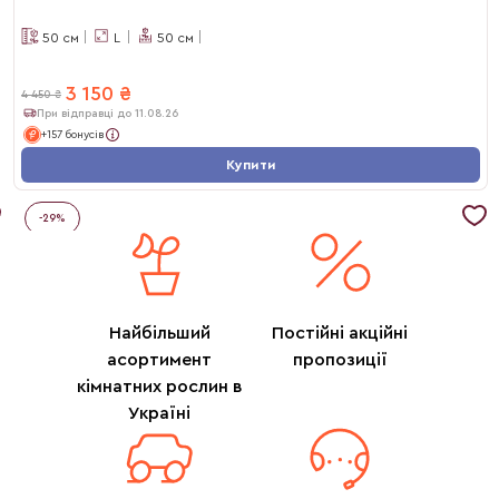
50
см
L
50
см
3 150
₴
4 450
₴
При відправці до 11.08.26
+157 бонусів
Купити
-
29
%
Найбільший
Постійні акційні
асортимент
пропозиції
кімнатних рослин в
Україні