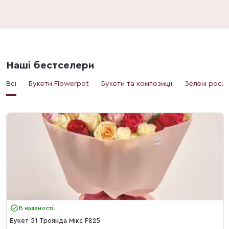
Наші бестселери
Всі
Букети Flowerpot
Букети та композиції
Зелені росл
В наявності
Букет 51 Троянда Мікс F825