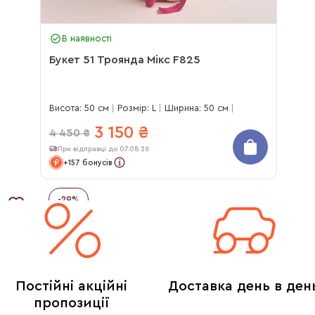
В наявності
Букет 51 Троянда Мікс F825
Висота: 50 см
Розмір: L
Ширина: 50 см
3 150
₴
4 450
₴
При відправці до 07.08.26
+157 бонусів
-
29
%
Постійні акційні
Доставка день в ден
пропозиції