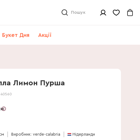
Пошук
Букет Дня
Акції
лла Лимон Пурша
:
40560
си
 см
Виробник: verde-calabria
Нідерланди