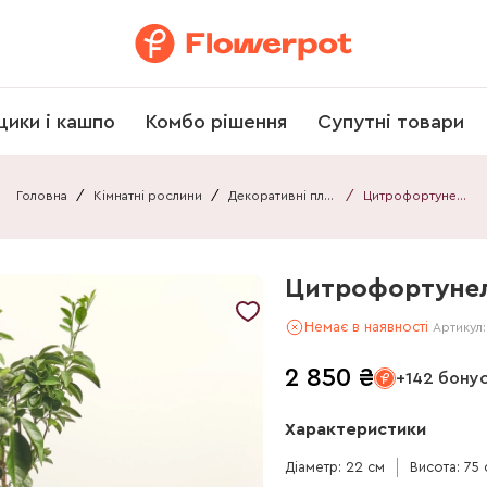
щики і кашпо
Комбо рішення
Супутні товари
Головна
/
Кімнатні рослини
/
Декоративні плоди
/
Цитрофортунелла Лимон Пурша
Цитрофортуне
Немає в наявності
Артикул
2 850
₴
+142 бону
Характеристики
Діаметр: 22 см
Висота: 75