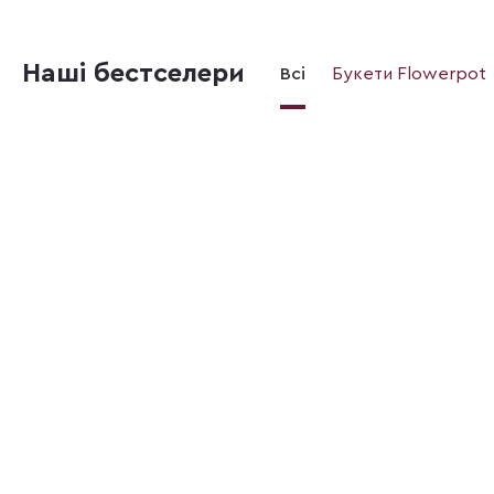
Наші бестселери
Всі
Букети Flowerpot