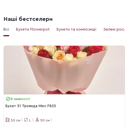
Наші бестселери
Всі
Букети Flowerpot
Букети та композиції
Зелені росл
В наявності
Букет 51 Троянда Мікс F825
50
см
L
50
см