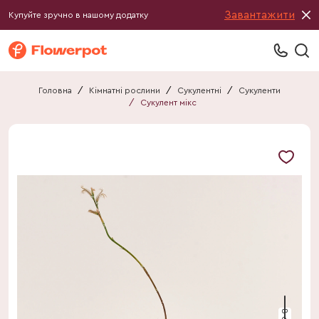
Завантажити
Купуйте зручно в нашому додатку
Головна
/
Кімнатні рослини
/
Сукулентні
/
Сукуленти
/
Сукулент мікс
8 см