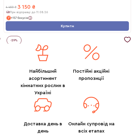
3 150
₴
4 450
₴
При відправці до 11.08.26
+157 бонусів
Купити
-
29
%
Найбільший
Постійні акційні
асортимент
пропозиції
кімнатних рослин в
Україні
Доставка день в
Онлайн супровід на
день
всіх етапах