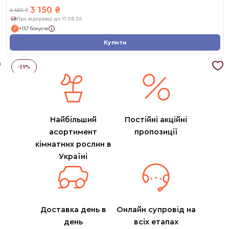
3 150
₴
4 450
₴
При відправці до 11.08.26
+157 бонусів
Купити
-
29
%
Найбільший
Постійні акційні
асортимент
пропозиції
кімнатних рослин в
Україні
Доставка день в
Онлайн супровід на
день
всіх етапах