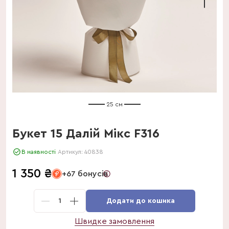
25 см
Букет 15 Далій Мікс F316
В наявності
Артикул:
40838
1 350
₴
+67 бонусів
1
Додати до кошика
Швидке замовлення