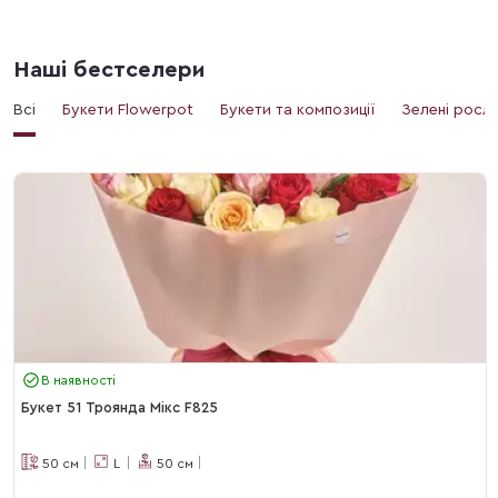
Наші бестселери
Всі
Букети Flowerpot
Букети та композиції
Зелені росл
В наявності
Букет 51 Троянда Мікс F825
50
см
L
50
см