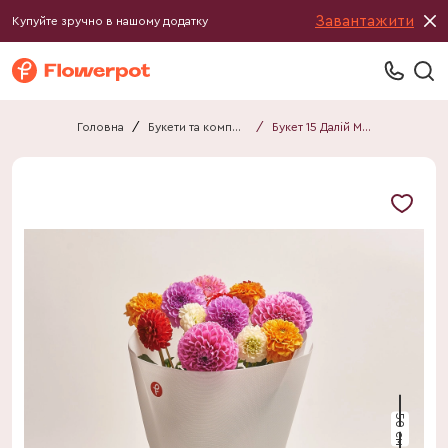
Завантажити
Купуйте зручно в нашому додатку
Головна
/
Букети та композиції
/
Букет 15 Далій Мікс F316
50 см