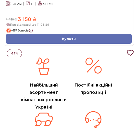
50
см
L
50
см
3 150
₴
4 450
₴
При відправці до 11.08.26
+157 бонусів
Купити
-
29
%
Найбільший
Постійні акційні
асортимент
пропозиції
кімнатних рослин в
Україні