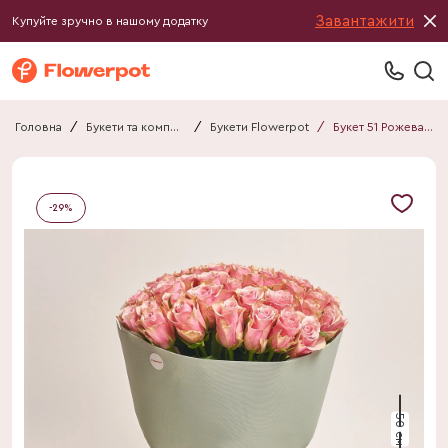
Завантажити
Купуйте зручно в нашому додатку
Головна
/
Букети та композиції
/
Букети Flowerpot
/
Букет 51 Рожева Троянда Атена Роял F721
-
29
%
50 см