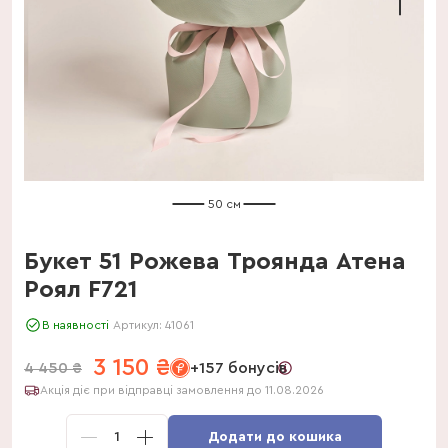
50 см
Букет 51 Рожева Троянда Атена
Роял F721
В наявності
Артикул:
41061
3 150
₴
4 450
₴
+157 бонусів
Акція діє при відправці замовлення до 11.08.2026
1
Додати до кошика