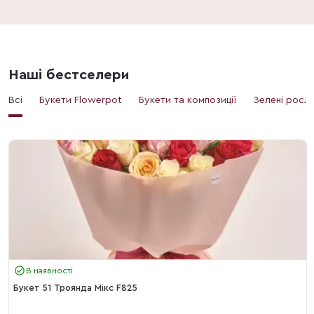
Наші бестселери
Всі
Букети Flowerpot
Букети та композиції
Зелені росл
В наявності
Букет 51 Троянда Мікс F825