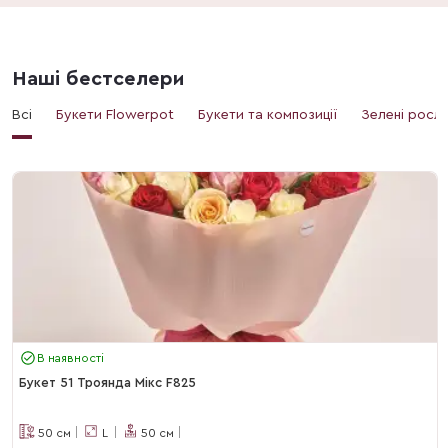
Наші бестселери
Всі
Букети Flowerpot
Букети та композиції
Зелені росл
В наявності
Букет 51 Троянда Мікс F825
50
см
L
50
см