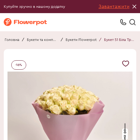
Завантажити
Купуйте зручно в нашому додатку
Головна
/
Букети та композиції
/
Букети Flowerpot
/
Букет 51 Біла Троянда F725
-
16
%
60 см