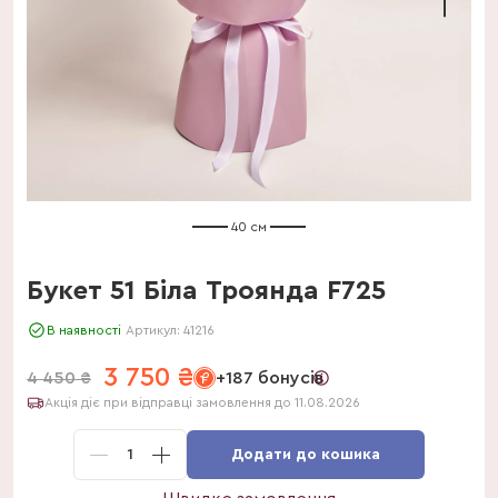
40 см
Букет 51 Біла Троянда F725
В наявності
Артикул:
41216
3 750
₴
4 450
₴
+187 бонусів
Акція діє при відправці замовлення до 11.08.2026
1
Додати до кошика