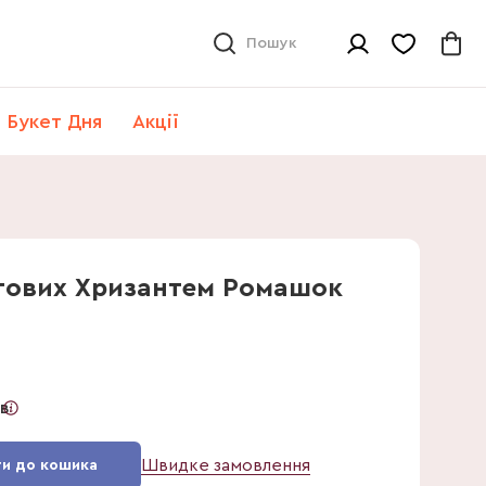
Пошук
Букет Дня
Акції
етових Хризантем Ромашок
ів
Швидке замовлення
и до кошика