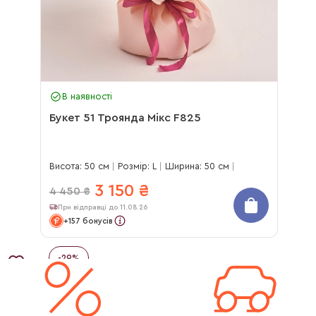
В наявності
Букет 51 Троянда Мікс F825
Висота: 50 см
Розмір: L
Ширина: 50 см
3 150
₴
4 450
₴
При відправці до 11.08.26
+157 бонусів
-
29
%