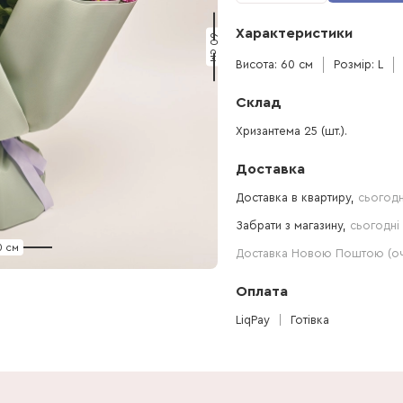
Характеристики
60 см
Висота: 60 см
Розмір: L
Склад
Хризантема 25 (шт.).
Доставка
Доставка в квартиру,
сьогодн
Забрати з магазину,
сьогодні 
0 см
Доставка Новою Поштою (очі
Оплата
LiqPay
Готівка