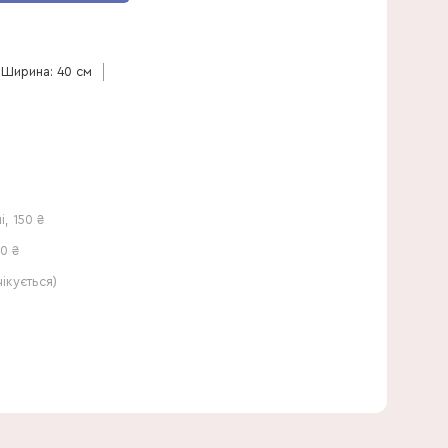
60 см
Ширина: 40 см
і
,
150
₴
0 ₴
40 см
кується)