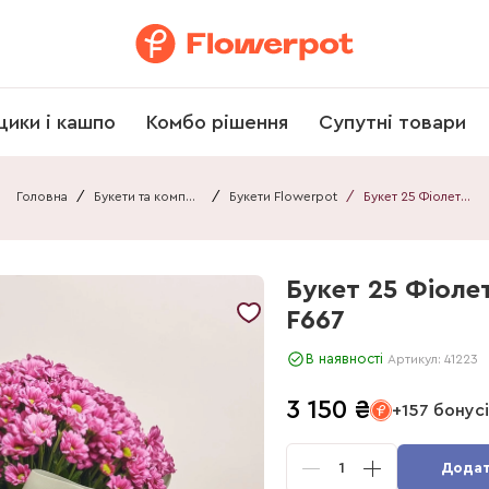
щики і кашпо
Комбо рішення
Супутні товари
Головна
/
Букети та композиції
/
Букети Flowerpot
/
Букет 25 Фіолетових Хризантем Ромашок F667
Букет 25 Фіол
F667
В наявності
Артикул:
41223
3 150
₴
+157 бонус
1
Додат