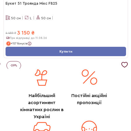
Букет 51 Троянда Мікс F825
50
см
L
50
см
3 150
₴
4 450
₴
При відправці до 11.08.26
+157 бонусів
Купити
-
29
%
Найбільший
Постійні акційні
асортимент
пропозиції
кімнатних рослин в
Україні