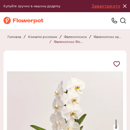
Завантажити
Купуйте зручно в нашому додатку
Головна
/
Кімнатні рослини
/
Фаленопсиси
/
Фаленопсис каскад
/
Фаленопсис Формідабло "Ніагара" у білому горщ.
70 см