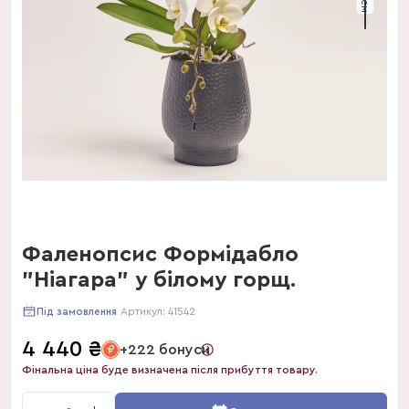
Фаленопсис Формідабло
"Ніагара" у білому горщ.
Артикул:
41542
Під замовлення
4 440
₴
+222 бонуси
Фінальна ціна буде визначена після прибуття товару.