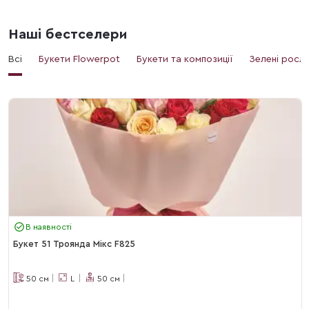
Наші бестселери
Всі
Букети Flowerpot
Букети та композиції
Зелені росл
В наявності
Букет 51 Троянда Мікс F825
50
см
L
50
см