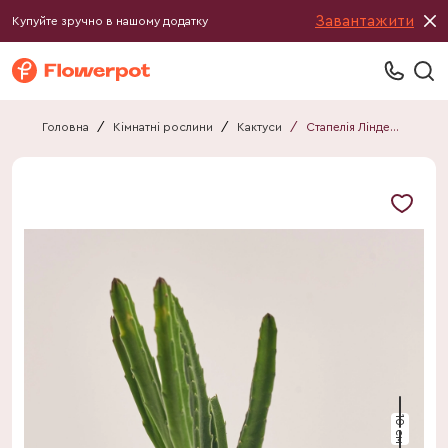
Завантажити
Купуйте зручно в нашому додатку
Головна
/
Кімнатні рослини
/
Кактуси
/
Стапелія Ліндерсі
10 см