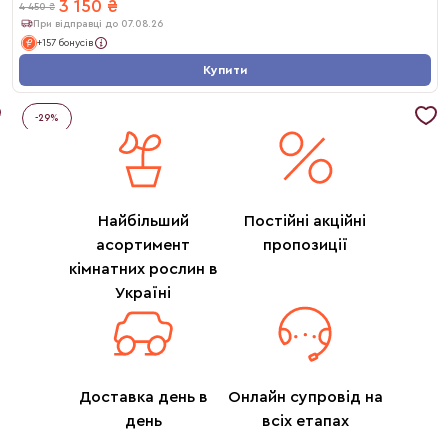
3 150
₴
4 450
₴
При відправці до 07.08.26
+157 бонусів
Купити
-
29
%
Найбільший
Постійні акційні
асортимент
пропозиції
кімнатних рослин в
Україні
Доставка день в
Онлайн супровід на
день
всіх етапах