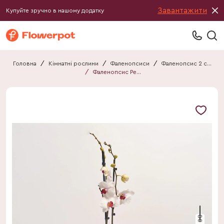
Завантажити
Купуйте зручно в нашому додатку
Головна
/
Кімнатні рослини
/
Фаленопсиси
/
Фаленопсис 2 стебла
/
Фаленопсис Ред Ліпс 2ст.
80 см