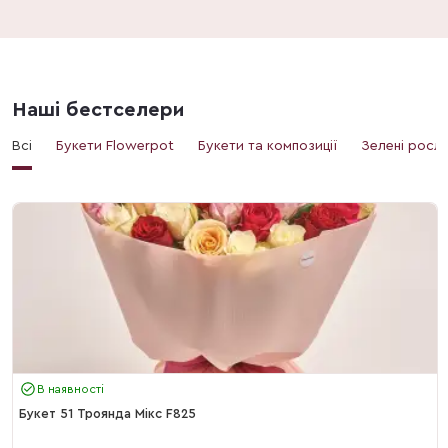
Наші бестселери
Всі
Букети Flowerpot
Букети та композиції
Зелені росл
В наявності
Букет 51 Троянда Мікс F825