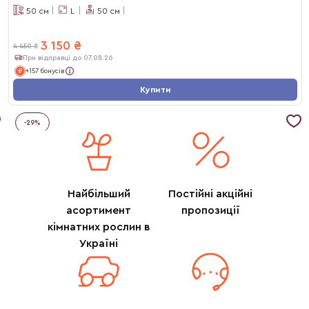
50
см
L
50
см
3 150
₴
4 450
₴
При відправці до 07.08.26
+157 бонусів
Купити
-
29
%
Найбільший
Постійні акційні
асортимент
пропозиції
кімнатних рослин в
Україні