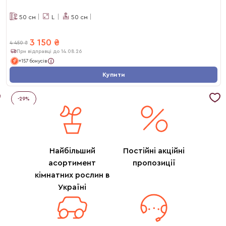
50
см
L
50
см
3 150
₴
4 450
₴
При відправці до 14.08.26
+157 бонусів
Купити
-
29
%
Найбільший
Постійні акційні
асортимент
пропозиції
кімнатних рослин в
Україні