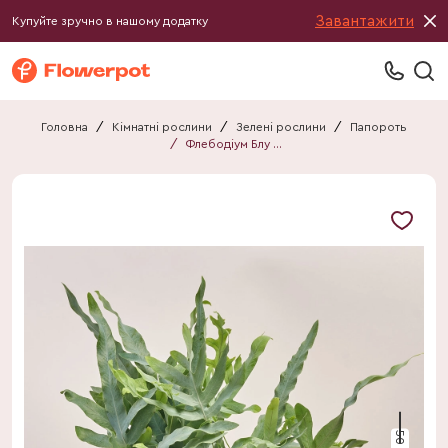
Завантажити
Купуйте зручно в нашому додатку
Головна
/
Кімнатні рослини
/
Зелені рослини
/
Папороть
/
Флебодіум Блу Стар
50 см