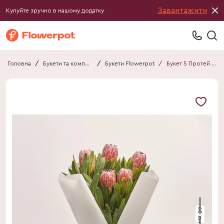
Завантажити
Купуйте зручно в нашому додатку
Головна
/
Букети та композиції
/
Букети Flowerpot
/
Букет 5 Протей F623
60 см