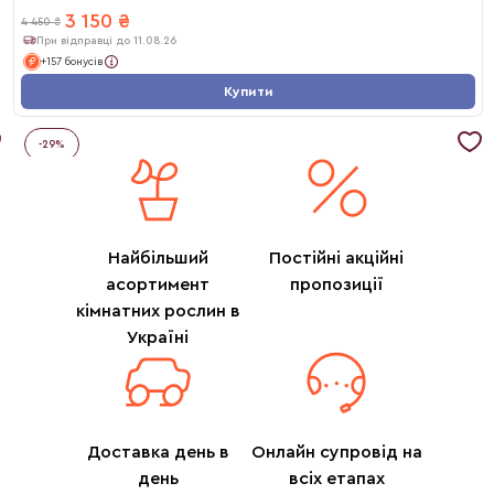
3 150
₴
4 450
₴
При відправці до 11.08.26
+157 бонусів
Купити
-
29
%
Найбільший
Постійні акційні
асортимент
пропозиції
кімнатних рослин в
Україні
Доставка день в
Онлайн супровід на
день
всіх етапах