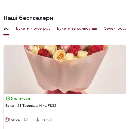
Наші бестселери
Всі
Букети Flowerpot
Букети та композиції
Зелені росл
В наявності
Букет 51 Троянда Мікс F825
50
см
L
50
см