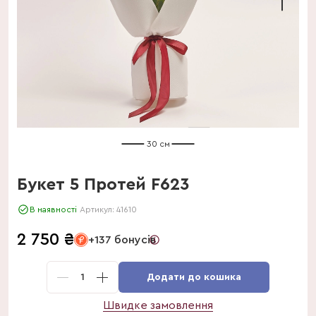
30 см
Букет 5 Протей F623
В наявності
Артикул:
41610
2 750
₴
+137 бонусів
1
Додати до кошика
Швидке замовлення