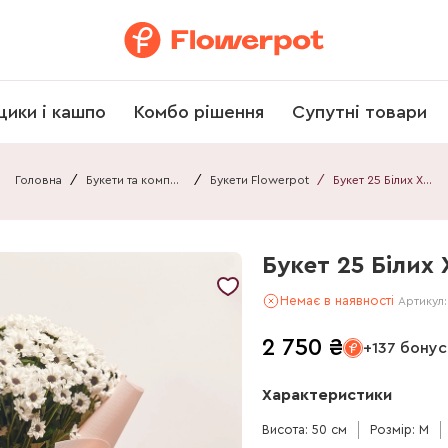
щики і кашпо
Комбо рішення
Супутні товари
Головна
/
Букети та композиції
/
Букети Flowerpot
/
Букет 25 Білих Хризантем Сантіні F670
Букет 25 Білих
Немає в наявності
Артикул
2 750
₴
+137 бонус
Характеристики
Висота: 50 см
Розмір: M