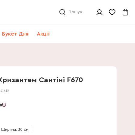
Пошук
Букет Дня
Акції
 Хризантем Сантіні F670
:
41612
ів
Ширина: 30 см