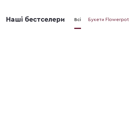
Наші бестселери
Всі
Букети Flowerpot