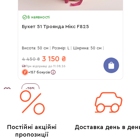
В наявності
Букет 51 Троянда Мікс F825
Висота: 50 см
Розмір: L
Ширина: 50 см
3 150
₴
4 450
₴
При відправці до 11.08.26
+157 бонусів
-
29
%
Постійні акційні
Доставка день в ден
пропозиції