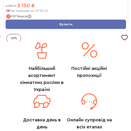
3 150
₴
4 450
₴
При відправці до 07.08.26
+157 бонусів
Купити
-
29
%
Найбільший
Постійні акційні
асортимент
пропозиції
кімнатних рослин в
Україні
Доставка день в
Онлайн супровід на
день
всіх етапах