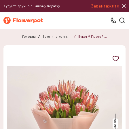
Завантажити
Купуйте зручно в нашому додатку
Головна
/
Букети та композиції
/
Букет 9 Протей Мікс F729
50 см