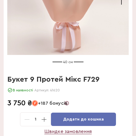
40 см
Букет 9 Протей Мікс F729
В наявності
Артикул:
41620
3 750
₴
+187 бонусів
1
Додати до кошика
Швидке замовлення