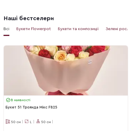
Наші бестселери
Всі
Букети Flowerpot
Букети та композиції
Зелені росл
В наявності
Букет 51 Троянда Мікс F825
50
см
L
50
см