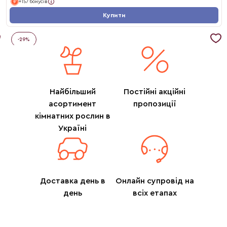
+157 бонусів
Купити
-
29
%
Найбільший
Постійні акційні
асортимент
пропозиції
кімнатних рослин в
Україні
Доставка день в
Онлайн супровід на
день
всіх етапах