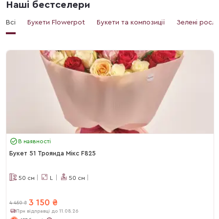
Наші бестселери
Всі
Букети Flowerpot
Букети та композиції
Зелені росл
В наявності
Букет 51 Троянда Мікс F825
50
см
L
50
см
3 150
₴
4 450
₴
При відправці до 11.08.26