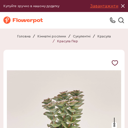
Завантажити
Купуйте зручно в нашому додатку
Головна
/
Кімнатні рослини
/
Сукулентні
/
Красула
/
Красула Пер
20 см