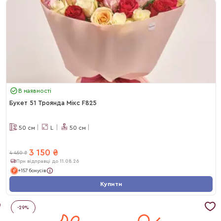
В наявності
Букет 51 Троянда Мікс F825
50
см
L
50
см
3 150
₴
4 450
₴
При відправці до 11.08.26
+157 бонусів
Купити
-
29
%