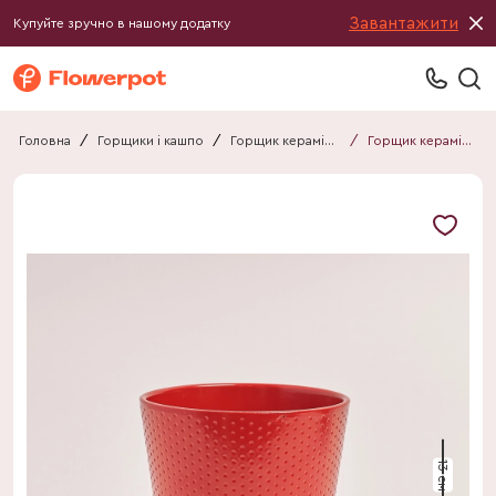
Завантажити
Купуйте зручно в нашому додатку
Головна
/
Горщики і кашпо
/
Горщик керамічний
/
Горщик керамічний 011213030111
13 см