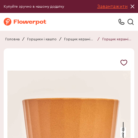
Завантажити
Купуйте зручно в нашому додатку
Головна
/
Горщики і кашпо
/
Горщик керамічний
/
Горщик керамічний 011918260106
18 см