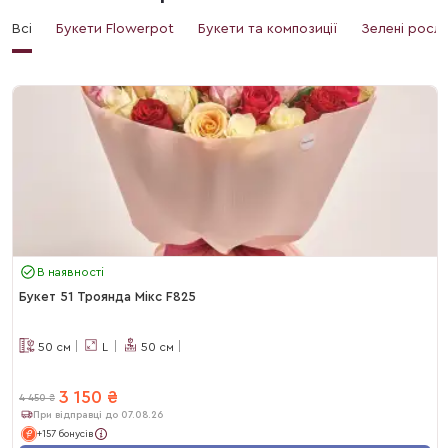
Всі
Букети Flowerpot
Букети та композиції
Зелені росл
В наявності
Букет 51 Троянда Мікс F825
50
см
L
50
см
3 150
₴
4 450
₴
При відправці до 07.08.26
+157 бонусів