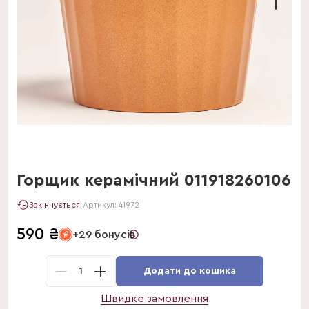
Горщик керамічний 011918260106
Закінчується
Артикул:
41972
590
₴
+29 бонусів
1
Додати до кошика
Швидке замовлення