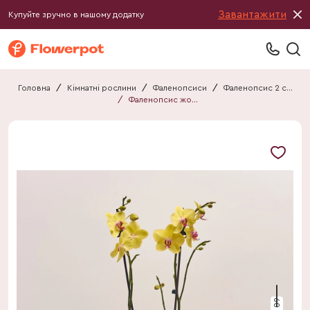
Завантажити
Купуйте зручно в нашому додатку
Головна
/
Кімнатні рослини
/
Фаленопсиси
/
Фаленопсис 2 стебла
/
Фаленопсис жовтий 2ст.
60 см