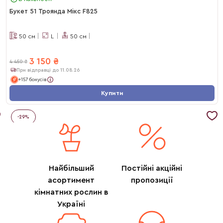
Букет 51 Троянда Мікс F825
50
см
L
50
см
3 150
₴
4 450
₴
При відправці до 11.08.26
+157 бонусів
Купити
-
29
%
Найбільший
Постійні акційні
асортимент
пропозиції
кімнатних рослин в
Україні