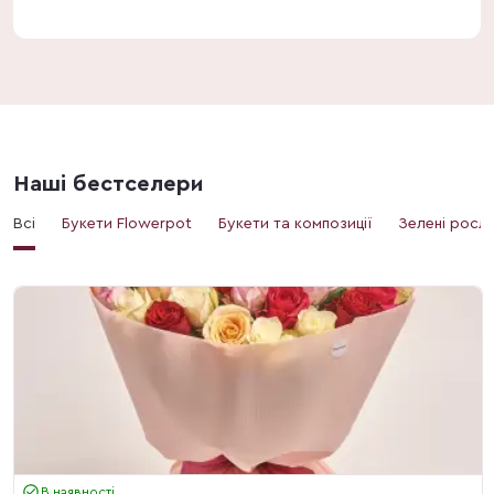
Наші бестселери
Всі
Букети Flowerpot
Букети та композиції
Зелені росл
В наявності