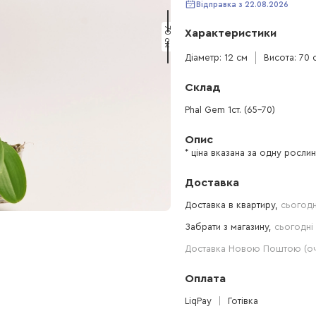
Відправка з 22.08.2026
70 см
Характеристики
Діаметр: 12 см
Висота: 70 
Склад
Phal Gem 1ст. (65-70)
Опис
* ціна вказана за одну росли
Доставка
Доставка в квартиру,
сьогодн
Забрати з магазину,
сьогодні 
Доставка Новою Поштою (очі
Оплата
LiqPay
Готівка