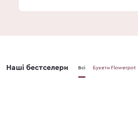
Наші бестселери
Всі
Букети Flowerpot