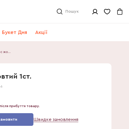
Пошук
Букет Дня
Акції
Фаленопсис жовтий 1ст.
втий 1ст.
66
після прибуття товару.
Швидке замовлення
Замовити