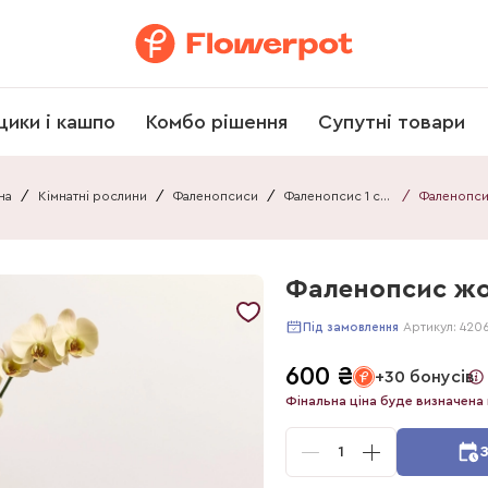
щики і кашпо
Комбо рішення
Супутні товари
на
/
Кімнатні рослини
/
Фаленопсиси
/
Фаленопсис 1 стебло
/
Фаленопсис жо
Артикул:
420
Під замовлення
600
₴
+30 бонусів
Фінальна ціна буде визначена 
1