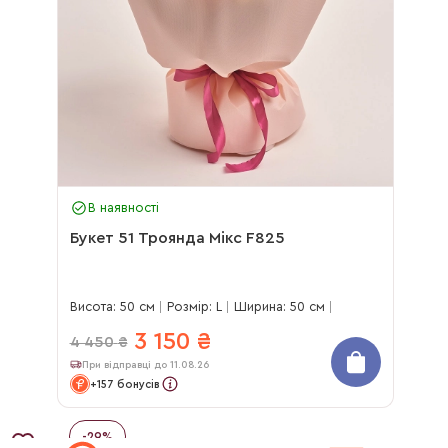
В наявності
Букет 51 Троянда Мікс F825
Висота: 50 см
Розмір: L
Ширина: 50 см
3 150
₴
4 450
₴
При відправці до 11.08.26
+157 бонусів
-
29
%