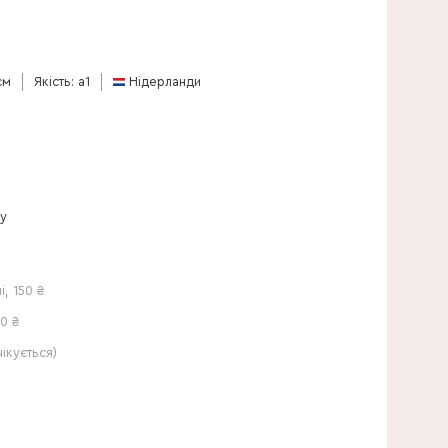
70 см
см
Якість: a1
Нідерланди
ну
і
,
150
₴
0 ₴
кується)